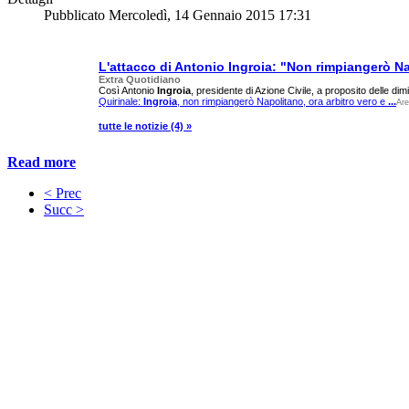
Pubblicato
Mercoledì, 14 Gennaio 2015 17:31
L'attacco di Antonio
Ingroia
: "Non rimpiangerò N
Extra Quotidiano
Così Antonio
Ingroia
, presidente di Azione Civile, a proposito delle dim
Quirinale:
Ingroia
, non rimpiangerò Napolitano, ora arbitro vero e
...
Are
tutte le notizie (4) »
Read more
< Prec
Succ >