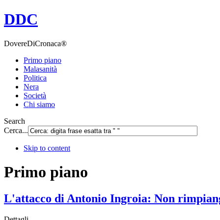
DDC
DovereDiCronaca®
Primo piano
Malasanità
Politica
Nera
Società
Chi siamo
Search
Cerca...
Skip to content
Primo piano
L'attacco di Antonio Ingroia: Non rimpian
Dettagli