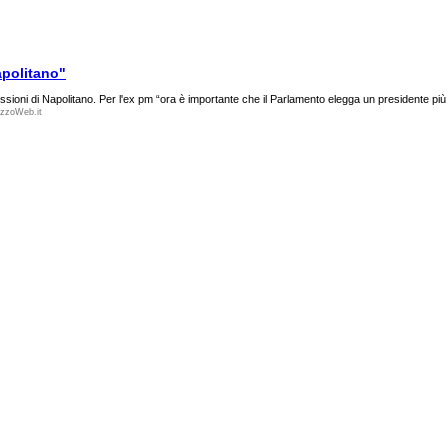
apolitano"
issioni di Napolitano. Per l'ex pm “ora è importante che il Parlamento elegga un presidente più le
zzoWeb.it