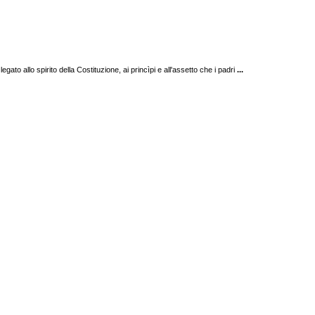
gato allo spirito della Costituzione, ai princìpi e all'assetto che i padri
...